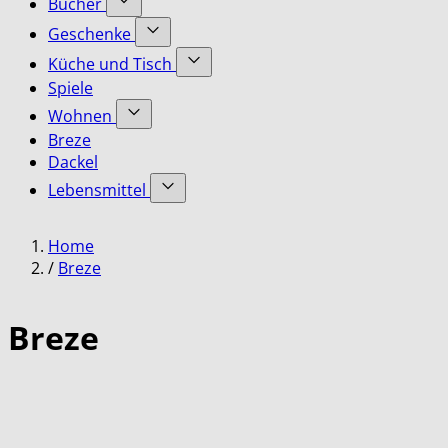
Bücher
submenu
Accessoires
Show
for
Geschenke
category
submenu
Bekleidung
Show
for
Küche und Tisch
category
submenu
Bücher
Show
Spiele
for
category
submenu
Geschenke
Wohnen
for
category
Show
Küche
Breze
submenu
und
Dackel
for
Tisch
Lebensmittel
Wohnen
category
category
Show
submenu
Home
for
Lebensmittel
/
Breze
category
Breze