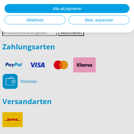
Impressum
Alle akzeptieren
Newsletter abonnieren
Ablehnen
Nein, anpassen
E-
Abonnieren
Mail-
Adresse
Zahlungsarten
Versandarten