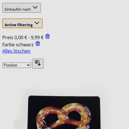
Einkaufen nach
Active filtering
Preis
0,00 € - 9,99 €
Farbe
schwarz
Alles löschen
Skip
to
product
list