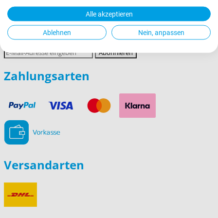
Impressum
Alle akzeptieren
Newsletter abonnieren
Ablehnen
Nein, anpassen
E-
Abonnieren
Mail-
Adresse
Zahlungsarten
Versandarten