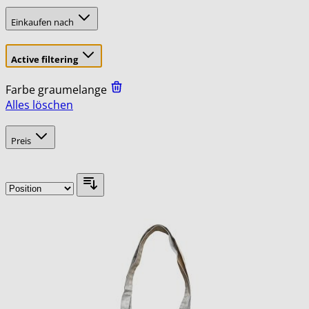
Einkaufen nach
Active filtering
Farbe
graumelange
Alles löschen
Skip
filter
to
Preis
product
list