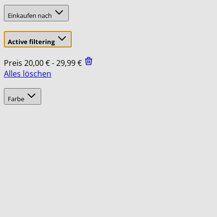
Einkaufen nach
Active filtering
Preis
20,00 € - 29,99 €
Alles löschen
Skip
filter
to
Farbe
product
list