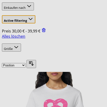
Einkaufen nach
Active filtering
Preis
30,00 € - 39,99 €
Alles löschen
Skip
filter
to
Größe
product
list