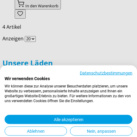
In den Warenkorb
4
Artikel
Anzeigen
Unsere Läden
Datenschutzbestimmungen
› Ruffinihaus
Wir verwenden Cookies
› Münchner Stadtmuseum
Wir können diese zur Analyse unserer Besucherdaten platzieren, um unsere
› Prien am Chiemsee
Website zu verbessern, personalisierte Inhalte anzuzeigen und Ihnen ein
großartiges Website-Erlebnis zu bieten. Für weitere Informationen zu den von
› Garmisch-Partenkirchen
uns verwendeten Cookies öffnen Sie die Einstellungen.
› Berchtesgaden
Wissenswertes
Alle akzeptieren
Ablehnen
Nein, anpassen
Zahlung