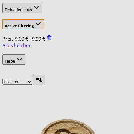
Einkaufen nach
Active filtering
Preis
9,00 € - 9,99 €
Alles löschen
Skip
filter
to
Farbe
product
list