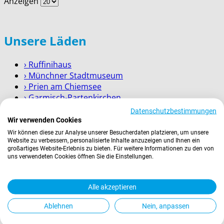
Anzeigen
Unsere Läden
› Ruffinihaus
› Münchner Stadtmuseum
› Prien am Chiemsee
› Garmisch-Partenkirchen
› Berchtesgaden
Datenschutzbestimmungen
Wir verwenden Cookies
Wissenswertes
Wir können diese zur Analyse unserer Besucherdaten platzieren, um unsere
Website zu verbessern, personalisierte Inhalte anzuzeigen und Ihnen ein
großartiges Website-Erlebnis zu bieten. Für weitere Informationen zu den von
Zahlung
uns verwendeten Cookies öffnen Sie die Einstellungen.
Versand
Kontakt
Alle akzeptieren
Service für Firmenkunden
Ablehnen
Nein, anpassen
Rechtliches