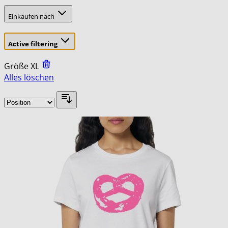
Einkaufen nach
Active filtering
Größe
XL
Alles löschen
Skip
to
product
list