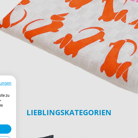
ungen
ite zu
-
es
LIEBLINGSKATEGORIEN