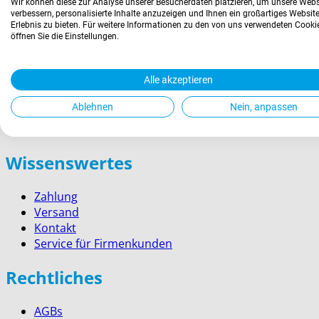
Wir können diese zur Analyse unserer Besucherdaten platzieren, um unsere Webs
verbessern, personalisierte Inhalte anzuzeigen und Ihnen ein großartiges Website
Erlebnis zu bieten. Für weitere Informationen zu den von uns verwendeten Cooki
Unsere Läden
öffnen Sie die Einstellungen.
› Ruffinihaus
Alle akzeptieren
› Münchner Stadtmuseum
› Prien am Chiemsee
Ablehnen
Nein, anpassen
› Garmisch-Partenkirchen
› Berchtesgaden
Wissenswertes
Zahlung
Versand
Kontakt
Service für Firmenkunden
Rechtliches
AGBs