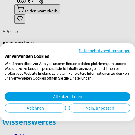
10,87 €
/ 1 kg
In den Warenkorb
6
Artikel
Anzeigen
Datenschutzbestimmungen
Wir verwenden Cookies
Wir können diese zur Analyse unserer Besucherdaten platzieren, um unsere
Unsere Läden
Website zu verbessern, personalisierte Inhalte anzuzeigen und Ihnen ein
großartiges Website-Erlebnis zu bieten. Für weitere Informationen zu den von
uns verwendeten Cookies öffnen Sie die Einstellungen.
› Ruffinihaus
› Münchner Stadtmuseum
› Prien am Chiemsee
Alle akzeptieren
› Garmisch-Partenkirchen
› Berchtesgaden
Ablehnen
Nein, anpassen
Wissenswertes