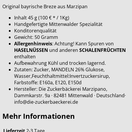
Original bayrische Breze aus Marzipan
Inhalt
45 g
(100 € * / 1Kg)
Handgefertigte Mittenwalder Spezialität
Konditorenqualität
Gewicht: 50 Gramm
Allergenhinweis
: Achtung! Kann Spuren von
HASELNÜSSEN
und anderen
SCHALENFRÜCHTEN
enthalten
Aufbewahrung Kühl und trocken lagernd.
Zutaten: Zucker, MANDELN 26% Glukose,
Wasser,Feuchthaltmittel:Invertzuckersirup,
Farbstoffe: E160a, E120, E150d
Hersteller: Die Zuckerbäckerei Marzipano,
Dammkarstr. 9a · 82481 Mittenwald · Deutschland·
info@die-zuckerbaeckerei.de
Mehr Informationen
Lieferzeit
2-3 Tage