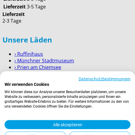
Lieferzeit
3-5 Tage
Lieferzeit
2-3 Tage
Unsere Läden
› Ruffinihaus
› Münchner Stadtmuseum
› Prien am Chiemsee
› Garmisch-Partenkirchen
Datenschutzbestimmungen
› Berchtesgaden
Wir verwenden Cookies
Wir können diese zur Analyse unserer Besucherdaten platzieren, um unsere
Wissenswertes
Website zu verbessern, personalisierte Inhalte anzuzeigen und Ihnen ein
großartiges Website-Erlebnis zu bieten. Für weitere Informationen zu den von
uns verwendeten Cookies öffnen Sie die Einstellungen.
Zahlung
Versand
Kontakt
Alle akzeptieren
Service für Firmenkunden