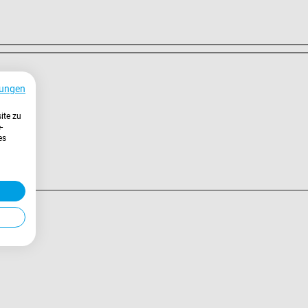
ungen
ite zu
-
es