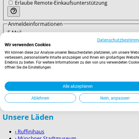
Erlaube Remote-Einkaufsunterstützung
Anmeldeinformationen
E-Mail
Datenschutzbestimm
Wir verwenden Cookies
Passwort
Password
Wir können diese zur Analyse unserer Besucherdaten platzieren, um unsere Webs
verbessern, personalisierte Inhalte anzuzeigen und Ihnen ein großartiges Website
hidden
Passwortstärke:
Kein Passwort
Erlebnis zu bieten. Für weitere Informationen zu den von uns verwendeten Cooki
öffnen Sie die Einstellungen.
Passwort bestätigen
Confirm
password
Alle akzeptieren
hidden
Ein Konto erstellen
Zurück
Ablehnen
Nein, anpassen
Unsere Läden
› Ruffinihaus
› Münchner Stadtmuseum