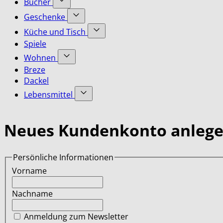
Bücher
submenu
Accessoires
Show
for
Geschenke
category
submenu
Bekleidung
Show
for
Küche und Tisch
category
submenu
Bücher
Show
Spiele
for
category
submenu
Geschenke
Wohnen
for
category
Show
Küche
Breze
submenu
und
Dackel
for
Tisch
Lebensmittel
Wohnen
category
category
Show
submenu
for
Neues Kundenkonto anleg
Lebensmittel
category
Persönliche Informationen
Vorname
Nachname
Anmeldung zum Newsletter