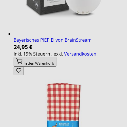
Bayerisches PIEP EI von BrainStream
24,95 €
Inkl. 19% Steuern
,
exkl.
Versandkosten
In den Warenkorb