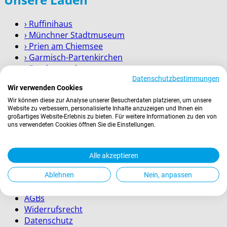
› Ruffinihaus
› Münchner Stadtmuseum
› Prien am Chiemsee
› Garmisch-Partenkirchen
› Berchtesgaden
Datenschutzbestimmungen
Wir verwenden Cookies
Wissenswertes
Wir können diese zur Analyse unserer Besucherdaten platzieren, um unsere
Website zu verbessern, personalisierte Inhalte anzuzeigen und Ihnen ein
Zahlung
großartiges Website-Erlebnis zu bieten. Für weitere Informationen zu den von
uns verwendeten Cookies öffnen Sie die Einstellungen.
Versand
Kontakt
Service für Firmenkunden
Alle akzeptieren
Rechtliches
Ablehnen
Nein, anpassen
AGBs
Widerrufsrecht
Datenschutz