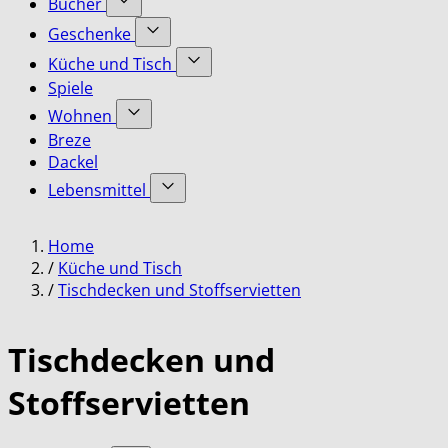
Bücher
submenu
Accessoires
Show
for
Geschenke
category
submenu
Bekleidung
Show
for
Küche und Tisch
category
submenu
Bücher
Show
Spiele
for
category
submenu
Geschenke
Wohnen
for
category
Show
Küche
Breze
submenu
und
Dackel
for
Tisch
Lebensmittel
Wohnen
category
category
Show
submenu
Home
for
Lebensmittel
/
Küche und Tisch
category
/
Tischdecken und Stoffservietten
Tischdecken und
Stoffservietten