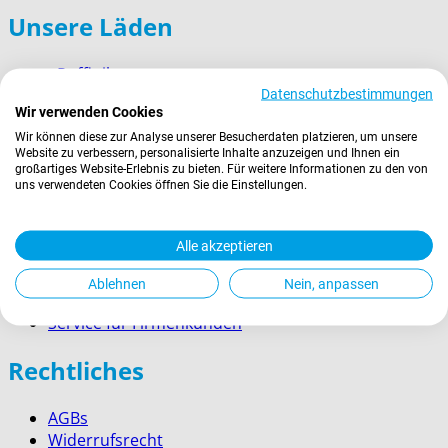
Unsere Läden
› Ruffinihaus
Datenschutzbestimmungen
› Münchner Stadtmuseum
Wir verwenden Cookies
› Prien am Chiemsee
Wir können diese zur Analyse unserer Besucherdaten platzieren, um unsere
› Garmisch-Partenkirchen
Website zu verbessern, personalisierte Inhalte anzuzeigen und Ihnen ein
› Berchtesgaden
großartiges Website-Erlebnis zu bieten. Für weitere Informationen zu den von
uns verwendeten Cookies öffnen Sie die Einstellungen.
Wissenswertes
Alle akzeptieren
Zahlung
Versand
Ablehnen
Nein, anpassen
Kontakt
Service für Firmenkunden
Rechtliches
AGBs
Widerrufsrecht