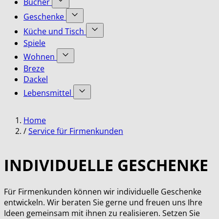
Bücher
submenu
Accessoires
Show
for
Geschenke
category
submenu
Bekleidung
Show
for
Küche und Tisch
category
submenu
Bücher
Show
Spiele
for
category
submenu
Geschenke
Wohnen
for
category
Show
Küche
Breze
submenu
und
Dackel
for
Tisch
Lebensmittel
Wohnen
category
category
Show
submenu
Home
for
Lebensmittel
/
Service für Firmenkunden
category
INDIVIDUELLE GESCHENKE
Für Firmenkunden können wir individuelle Geschenke
entwickeln. Wir beraten Sie gerne und freuen uns Ihre
Ideen gemeinsam mit ihnen zu realisieren. Setzen Sie