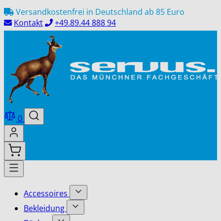
Direkt
Versandkostenfrei in Deutschland ab 85 Euro
zum
Kontakt
+49.89.44 888 94
Inhalt
0
Accessoires
Show
Bekleidung
submenu
Show
for