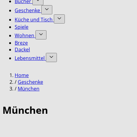
Bücher
submenu
Accessoires
Show
for
Geschenke
category
submenu
Bekleidung
Show
for
Küche und Tisch
category
submenu
Bücher
Show
Spiele
for
category
submenu
Geschenke
Wohnen
for
category
Show
Küche
Breze
submenu
und
Dackel
for
Tisch
Lebensmittel
Wohnen
category
category
Show
submenu
Home
for
Lebensmittel
/
Geschenke
category
/
München
München