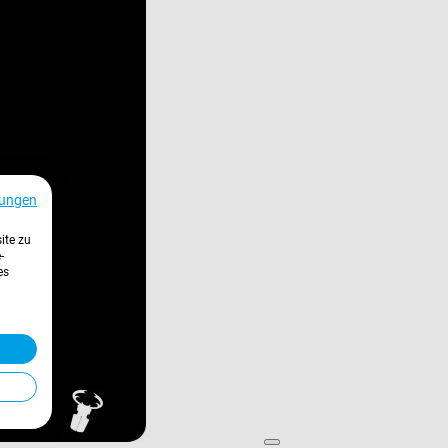
ungen
ite zu
-
es