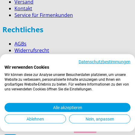
Versand
Kontakt
Service für Firmenkunden
Rechtliches
AGBs
Widerrufsrecht
Datenschutz
Datenschutzbestimmungen
Impressum
Wir verwenden Cookies
Wir können diese zur Analyse unserer Besucherdaten platzieren, um unsere
Newsletter abonnieren
Website zu verbessern, personalisierte Inhalte anzuzeigen und Ihnen ein
großartiges Website-Erlebnis zu bieten. Für weitere Informationen zu den von
uns verwendeten Cookies öffnen Sie die Einstellungen.
E-
Abonnieren
Mail-
Adresse
Zahlungsarten
Alle akzeptieren
Ablehnen
Nein, anpassen