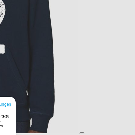
ungen
ite zu
-
es