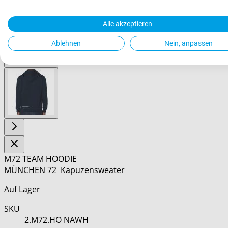
View
Alle akzeptieren
larger
image
Ablehnen
Nein, anpassen
View
larger
image
M72 TEAM HOODIE
MÜNCHEN 72 Kapuzensweater
Auf Lager
SKU
2.M72.HO NAWH