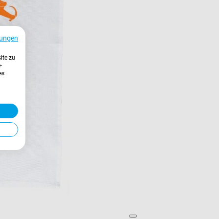
ungen
ite zu
-
es