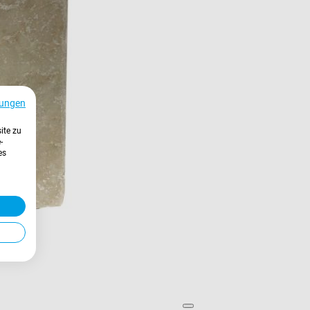
ungen
ite zu
-
es