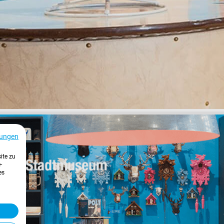
ungen
ite zu
-
es