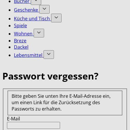
Bücher
submenu
Accessoires
Show
for
Geschenke
category
submenu
Bekleidung
Show
for
Küche und Tisch
category
submenu
Bücher
Show
Spiele
for
category
submenu
Geschenke
Wohnen
for
category
Show
Küche
Breze
submenu
und
Dackel
for
Tisch
Lebensmittel
Wohnen
category
category
Show
submenu
for
Passwort vergessen?
Lebensmittel
category
Bitte geben Sie unten Ihre E-Mail-Adresse ein,
um einen Link für die Zurücksetzung des
Passworts zu erhalten.
E-Mail