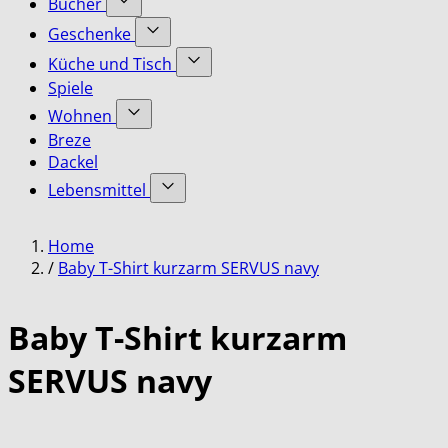
Bücher
submenu
Accessoires
Show
for
Geschenke
category
submenu
Bekleidung
Show
for
Küche und Tisch
category
submenu
Bücher
Show
Spiele
for
category
submenu
Geschenke
Wohnen
for
category
Show
Küche
Breze
submenu
und
Dackel
for
Tisch
Lebensmittel
Wohnen
category
category
Show
submenu
Home
for
Lebensmittel
/
Baby T-Shirt kurzarm SERVUS navy
category
Baby T-Shirt kurzarm
SERVUS navy