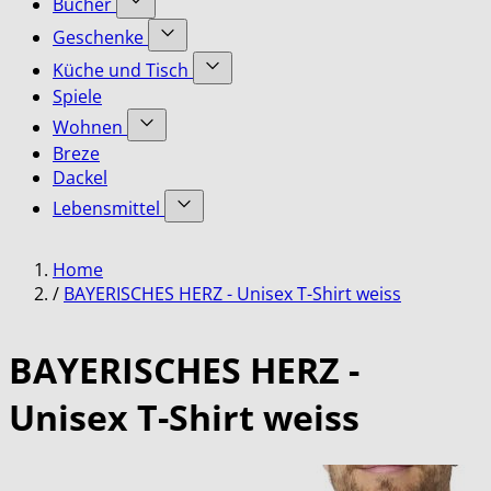
Bücher
submenu
Accessoires
Show
for
Geschenke
category
submenu
Bekleidung
Show
for
Küche und Tisch
category
submenu
Bücher
Show
Spiele
for
category
submenu
Geschenke
Wohnen
for
category
Show
Küche
Breze
submenu
und
Dackel
for
Tisch
Lebensmittel
Wohnen
category
category
Show
submenu
Home
for
Lebensmittel
/
BAYERISCHES HERZ - Unisex T-Shirt weiss
category
BAYERISCHES HERZ -
Unisex T-Shirt weiss