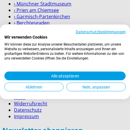
› Münchner Stadtmuseum
› Prien am Chiemsee
› Garmisch-Partenkirchen
› Berchtesgaden
Datenschutzbestimmungen
Wissenswertes
Wir verwenden Cookies
Wir können diese zur Analyse unserer Besucherdaten platzieren, um unsere
Website zu verbessern, personalisierte Inhalte anzuzeigen und Ihnen ein
Zahlung
großartiges Website-Erlebnis zu bieten. Für weitere Informationen zu den von
Versand
uns verwendeten Cookies öffnen Sie die Einstellungen.
Kontakt
Service für Firmenkunden
Alle akzeptieren
Rechtliches
Ablehnen
Nein, anpassen
AGBs
Widerrufsrecht
Datenschutz
Impressum