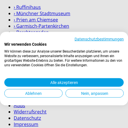
› Ruffinihaus
› Münchner Stadtmuseum
› Prien am Chiemsee
› Garmisch-Partenkirchen
› Berchtesgaden
Datenschutzbestimmungen
Wissenswertes
Wir verwenden Cookies
Wir können diese zur Analyse unserer Besucherdaten platzieren, um unsere
Website zu verbessern, personalisierte Inhalte anzuzeigen und Ihnen ein
Zahlung
großartiges Website-Erlebnis zu bieten. Für weitere Informationen zu den von
Versand
uns verwendeten Cookies öffnen Sie die Einstellungen.
Kontakt
Service für Firmenkunden
Alle akzeptieren
Rechtliches
Ablehnen
Nein, anpassen
AGBs
Widerrufsrecht
Datenschutz
Impressum