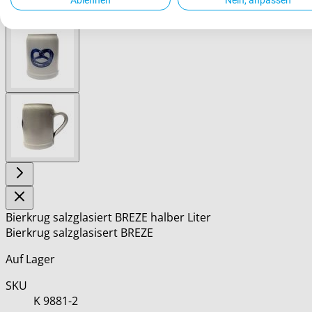
View
larger
image
View
larger
image
Bierkrug salzglasiert BREZE halber Liter
Bierkrug salzglasisert BREZE
Auf Lager
SKU
K 9881-2