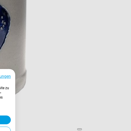
ungen
ite zu
-
es