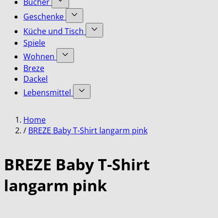
Bücher
submenu
Accessoires
Show
for
Geschenke
category
submenu
Bekleidung
Show
for
Küche und Tisch
category
submenu
Bücher
Show
Spiele
for
category
submenu
Geschenke
Wohnen
for
category
Show
Küche
Breze
submenu
und
Dackel
for
Tisch
Lebensmittel
Wohnen
category
category
Show
submenu
Home
for
Lebensmittel
/
BREZE Baby T-Shirt langarm pink
category
BREZE Baby T-Shirt
langarm pink