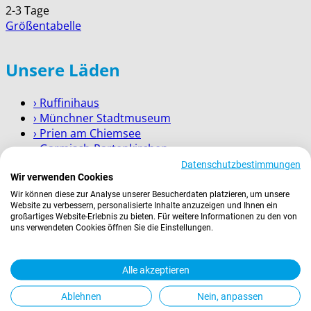
2-3 Tage
Größentabelle
Unsere Läden
› Ruffinihaus
› Münchner Stadtmuseum
› Prien am Chiemsee
› Garmisch-Partenkirchen
› Berchtesgaden
Datenschutzbestimmungen
Wir verwenden Cookies
Wissenswertes
Wir können diese zur Analyse unserer Besucherdaten platzieren, um unsere
Website zu verbessern, personalisierte Inhalte anzuzeigen und Ihnen ein
großartiges Website-Erlebnis zu bieten. Für weitere Informationen zu den von
Zahlung
uns verwendeten Cookies öffnen Sie die Einstellungen.
Versand
Kontakt
Alle akzeptieren
Service für Firmenkunden
Ablehnen
Nein, anpassen
Rechtliches