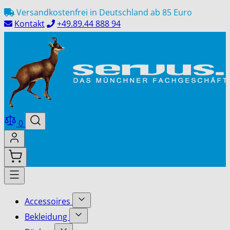
Direkt
Versandkostenfrei in Deutschland ab 85 Euro
zum
Kontakt
+49.89.44 888 94
Inhalt
0
Accessoires
Show
Bekleidung
submenu
Show
for