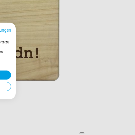
ungen
ite zu
-
es