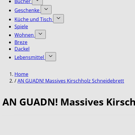
Bücher
submenu
Accessoires
Show
for
Geschenke
category
submenu
Bekleidung
Show
for
Küche und Tisch
category
submenu
Bücher
Show
Spiele
for
category
submenu
Geschenke
Wohnen
for
category
Show
Küche
Breze
submenu
und
Dackel
for
Tisch
Lebensmittel
Wohnen
category
category
Show
submenu
Home
for
Lebensmittel
/
AN GUADN! Massives Kirschholz Schneidebrett
category
AN GUADN! Massives Kirsch