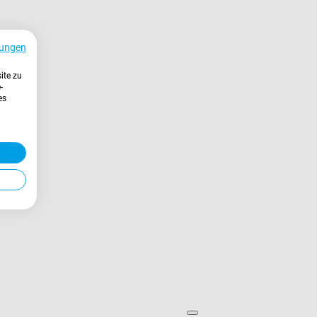
ungen
ite zu
-
es