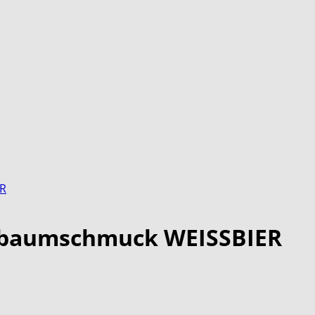
ER
tbaumschmuck WEISSBIER