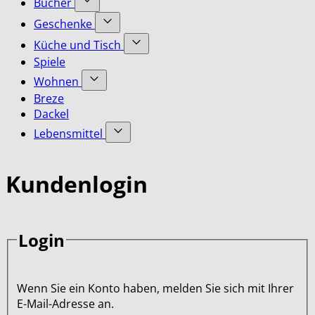
Bücher
submenu
Accessoires
Show
for
Geschenke
category
submenu
Bekleidung
Show
for
Küche und Tisch
category
submenu
Bücher
Show
Spiele
for
category
submenu
Geschenke
Wohnen
for
category
Show
Küche
Breze
submenu
und
Dackel
for
Tisch
Lebensmittel
Wohnen
category
category
Show
submenu
for
Kundenlogin
Lebensmittel
category
Login
Wenn Sie ein Konto haben, melden Sie sich mit Ihrer
E-Mail-Adresse an.