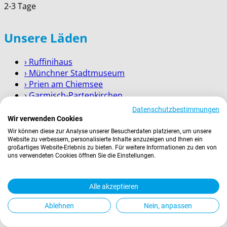
2-3 Tage
Unsere Läden
› Ruffinihaus
› Münchner Stadtmuseum
› Prien am Chiemsee
› Garmisch-Partenkirchen
› Berchtesgaden
Datenschutzbestimmungen
Wir verwenden Cookies
Wissenswertes
Wir können diese zur Analyse unserer Besucherdaten platzieren, um unsere
Website zu verbessern, personalisierte Inhalte anzuzeigen und Ihnen ein
großartiges Website-Erlebnis zu bieten. Für weitere Informationen zu den von
Zahlung
uns verwendeten Cookies öffnen Sie die Einstellungen.
Versand
Kontakt
Alle akzeptieren
Service für Firmenkunden
Ablehnen
Nein, anpassen
Rechtliches