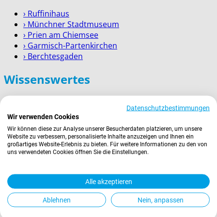
› Ruffinihaus
› Münchner Stadtmuseum
› Prien am Chiemsee
› Garmisch-Partenkirchen
› Berchtesgaden
Wissenswertes
Zahlung
Datenschutzbestimmungen
Versand
Wir verwenden Cookies
Kontakt
Wir können diese zur Analyse unserer Besucherdaten platzieren, um unsere
Service für Firmenkunden
Website zu verbessern, personalisierte Inhalte anzuzeigen und Ihnen ein
großartiges Website-Erlebnis zu bieten. Für weitere Informationen zu den von
uns verwendeten Cookies öffnen Sie die Einstellungen.
Rechtliches
AGBs
Alle akzeptieren
Widerrufsrecht
Ablehnen
Nein, anpassen
Datenschutz
Impressum