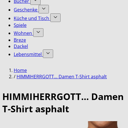
Bücher
submenu
Accessoires
Show
for
Geschenke
category
submenu
Bekleidung
Show
for
Küche und Tisch
category
submenu
Bücher
Show
Spiele
for
category
submenu
Geschenke
Wohnen
for
category
Show
Küche
Breze
submenu
und
Dackel
for
Tisch
Lebensmittel
Wohnen
category
category
Show
submenu
Home
for
Lebensmittel
/
HIMMIHERRGOTT... Damen T-Shirt asphalt
category
HIMMIHERRGOTT... Damen
T-Shirt asphalt