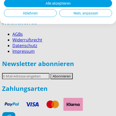
Kontakt
Alle akzeptieren
Service für Firmenkunden
Ablehnen
Nein, anpassen
Rechtliches
AGBs
Widerrufsrecht
Datenschutz
Impressum
Newsletter abonnieren
E-
Abonnieren
Mail-
Adresse
Zahlungsarten