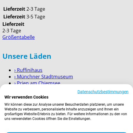
Lieferzeit
2-3 Tage
Lieferzeit
3-5 Tage
Lieferzeit
2-3 Tage
Größentabelle
Unsere Läden
› Ruffinihaus
› Münchner Stadtmuseum
› Prien am Chiemsee
› Garmisch-Partenkirchen
Datenschutzbestimmungen
› Berchtesgaden
Wir verwenden Cookies
Wir können diese zur Analyse unserer Besucherdaten platzieren, um unsere
Wissenswertes
Website zu verbessern, personalisierte Inhalte anzuzeigen und Ihnen ein
großartiges Website-Erlebnis zu bieten. Für weitere Informationen zu den von
uns verwendeten Cookies öffnen Sie die Einstellungen.
Zahlung
Versand