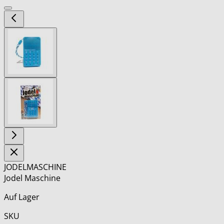
View
larger
image
View
larger
image
JODELMASCHINE
Jodel Maschine
Auf Lager
SKU