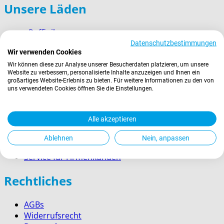
Unsere Läden
› Ruffinihaus
› Münchner Stadtmuseum
Datenschutzbestimmungen
Wir verwenden Cookies
› Prien am Chiemsee
› Garmisch-Partenkirchen
Wir können diese zur Analyse unserer Besucherdaten platzieren, um unsere
Website zu verbessern, personalisierte Inhalte anzuzeigen und Ihnen ein
› Berchtesgaden
großartiges Website-Erlebnis zu bieten. Für weitere Informationen zu den von
uns verwendeten Cookies öffnen Sie die Einstellungen.
Wissenswertes
Alle akzeptieren
Zahlung
Versand
Ablehnen
Nein, anpassen
Kontakt
Service für Firmenkunden
Rechtliches
AGBs
Widerrufsrecht