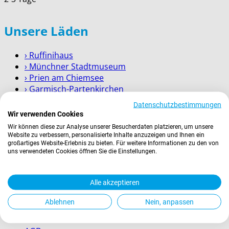
Unsere Läden
› Ruffinihaus
› Münchner Stadtmuseum
› Prien am Chiemsee
› Garmisch-Partenkirchen
› Berchtesgaden
Datenschutzbestimmungen
Wir verwenden Cookies
Wissenswertes
Wir können diese zur Analyse unserer Besucherdaten platzieren, um unsere
Website zu verbessern, personalisierte Inhalte anzuzeigen und Ihnen ein
großartiges Website-Erlebnis zu bieten. Für weitere Informationen zu den von
Zahlung
uns verwendeten Cookies öffnen Sie die Einstellungen.
Versand
Kontakt
Service für Firmenkunden
Alle akzeptieren
Ablehnen
Nein, anpassen
Rechtliches