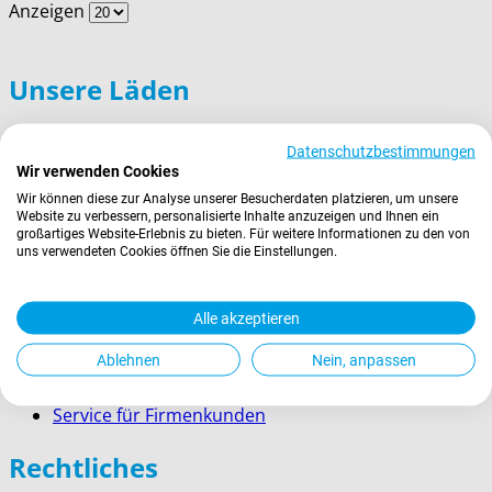
Anzeigen
Unsere Läden
› Ruffinihaus
Datenschutzbestimmungen
› Münchner Stadtmuseum
Wir verwenden Cookies
› Prien am Chiemsee
Wir können diese zur Analyse unserer Besucherdaten platzieren, um unsere
› Garmisch-Partenkirchen
Website zu verbessern, personalisierte Inhalte anzuzeigen und Ihnen ein
großartiges Website-Erlebnis zu bieten. Für weitere Informationen zu den von
› Berchtesgaden
uns verwendeten Cookies öffnen Sie die Einstellungen.
Wissenswertes
Alle akzeptieren
Zahlung
Ablehnen
Nein, anpassen
Versand
Kontakt
Service für Firmenkunden
Rechtliches