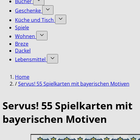
Bücher
submenu
Accessoires
Show
for
Geschenke
category
submenu
Bekleidung
Show
for
Küche und Tisch
category
submenu
Bücher
Show
Spiele
for
category
submenu
Geschenke
Wohnen
for
category
Show
Küche
Breze
submenu
und
Dackel
for
Tisch
Lebensmittel
Wohnen
category
category
Show
submenu
Home
for
Lebensmittel
/
Servus! 55 Spielkarten mit bayerischen Motiven
category
Servus! 55 Spielkarten mit
bayerischen Motiven