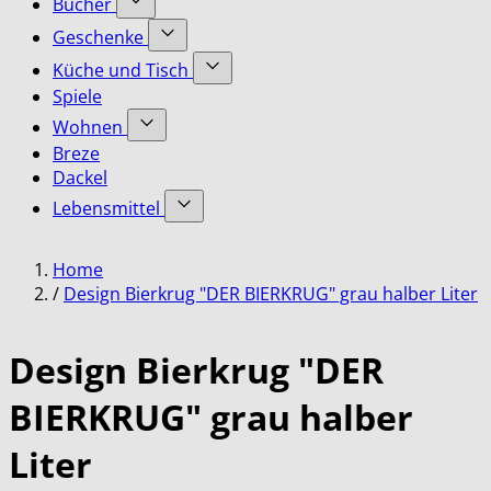
Bücher
submenu
Accessoires
Show
for
Geschenke
category
submenu
Bekleidung
Show
for
Küche und Tisch
category
submenu
Bücher
Show
Spiele
for
category
submenu
Geschenke
Wohnen
for
category
Show
Küche
Breze
submenu
und
Dackel
for
Tisch
Lebensmittel
Wohnen
category
category
Show
submenu
Home
for
Lebensmittel
/
Design Bierkrug "DER BIERKRUG" grau halber Liter
category
Design Bierkrug "DER
BIERKRUG" grau halber
Liter