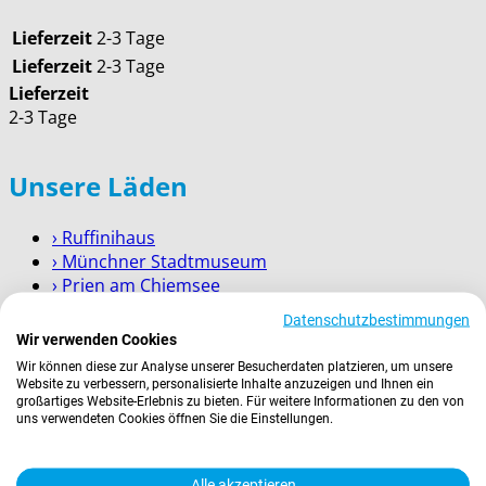
Lieferzeit
2-3 Tage
Lieferzeit
2-3 Tage
Lieferzeit
2-3 Tage
Unsere Läden
› Ruffinihaus
› Münchner Stadtmuseum
› Prien am Chiemsee
› Garmisch-Partenkirchen
Datenschutzbestimmungen
› Berchtesgaden
Wir verwenden Cookies
Wir können diese zur Analyse unserer Besucherdaten platzieren, um unsere
Wissenswertes
Website zu verbessern, personalisierte Inhalte anzuzeigen und Ihnen ein
großartiges Website-Erlebnis zu bieten. Für weitere Informationen zu den von
uns verwendeten Cookies öffnen Sie die Einstellungen.
Zahlung
Versand
Kontakt
Alle akzeptieren