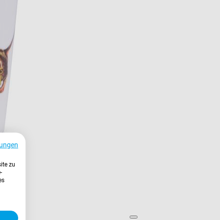
ungen
ite zu
-
es