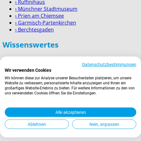
› Ruffinihaus
› Münchner Stadtmuseum
› Prien am Chiemsee
› Garmisch-Partenkirchen
› Berchtesgaden
Wissenswertes
Zahlung
Datenschutzbestimmungen
Versand
Wir verwenden Cookies
Kontakt
Wir können diese zur Analyse unserer Besucherdaten platzieren, um unsere
Service für Firmenkunden
Website zu verbessern, personalisierte Inhalte anzuzeigen und Ihnen ein
großartiges Website-Erlebnis zu bieten. Für weitere Informationen zu den von
Rechtliches
uns verwendeten Cookies öffnen Sie die Einstellungen.
AGBs
Alle akzeptieren
Widerrufsrecht
Datenschutz
Ablehnen
Nein, anpassen
Impressum