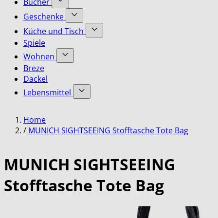
Bücher
submenu
Accessoires
Show
for
Geschenke
category
submenu
Bekleidung
Show
for
Küche und Tisch
category
submenu
Bücher
Show
Spiele
for
category
submenu
Geschenke
Wohnen
for
category
Show
Küche
Breze
submenu
und
Dackel
for
Tisch
Lebensmittel
Wohnen
category
category
Show
submenu
Home
for
Lebensmittel
/
MUNICH SIGHTSEEING Stofftasche Tote Bag
category
MUNICH SIGHTSEEING
Stofftasche Tote Bag