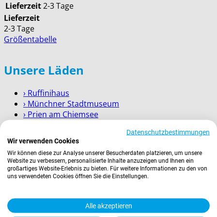
Lieferzeit
2-3 Tage
Lieferzeit
2-3 Tage
Größentabelle
Unsere Läden
› Ruffinihaus
› Münchner Stadtmuseum
› Prien am Chiemsee
› Garmisch-Partenkirchen
Datenschutzbestimmungen
› Berchtesgaden
Wir verwenden Cookies
Wir können diese zur Analyse unserer Besucherdaten platzieren, um unsere
Wissenswertes
Website zu verbessern, personalisierte Inhalte anzuzeigen und Ihnen ein
großartiges Website-Erlebnis zu bieten. Für weitere Informationen zu den von
uns verwendeten Cookies öffnen Sie die Einstellungen.
Zahlung
Versand
Kontakt
Alle akzeptieren
Service für Firmenkunden