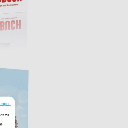
ungen
ite zu
-
es