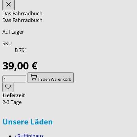
Das Fahrradbuch
Das Fahrradbuch
Auf Lager
SKU
B 791
39,00 €
Menge
In den Warenkorb
Lieferzeit
2-3 Tage
Unsere Läden
› Ruffinihaus