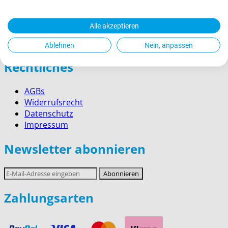
Zahlung
Versand
Alle akzeptieren
Kontakt
Service für Firmenkunden
Ablehnen
Nein, anpassen
Rechtliches
AGBs
Widerrufsrecht
Datenschutz
Impressum
Newsletter abonnieren
E-
Abonnieren
Mail-
Adresse
Zahlungsarten