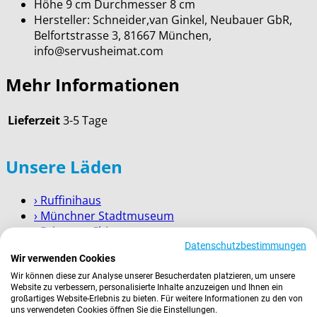
Höhe 9 cm Durchmesser 8 cm
Hersteller: Schneider,van Ginkel, Neubauer GbR,
Belfortstrasse 3, 81667 München,
info@servusheimat.com
Mehr Informationen
Lieferzeit
3-5 Tage
Unsere Läden
› Ruffinihaus
› Münchner Stadtmuseum
› Prien am Chiemsee
› Garmisch-Partenkirchen
Datenschutzbestimmungen
Wir verwenden Cookies
› Berchtesgaden
Wir können diese zur Analyse unserer Besucherdaten platzieren, um unsere
Website zu verbessern, personalisierte Inhalte anzuzeigen und Ihnen ein
Wissenswertes
großartiges Website-Erlebnis zu bieten. Für weitere Informationen zu den von
uns verwendeten Cookies öffnen Sie die Einstellungen.