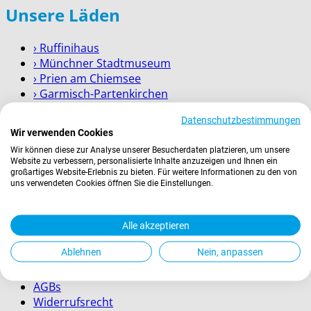
Unsere Läden
› Ruffinihaus
› Münchner Stadtmuseum
› Prien am Chiemsee
› Garmisch-Partenkirchen
› Berchtesgaden
Datenschutzbestimmungen
Wir verwenden Cookies
Wissenswertes
Wir können diese zur Analyse unserer Besucherdaten platzieren, um unsere
Website zu verbessern, personalisierte Inhalte anzuzeigen und Ihnen ein
großartiges Website-Erlebnis zu bieten. Für weitere Informationen zu den von
Zahlung
uns verwendeten Cookies öffnen Sie die Einstellungen.
Versand
Kontakt
Service für Firmenkunden
Alle akzeptieren
Rechtliches
Ablehnen
Nein, anpassen
AGBs
Widerrufsrecht