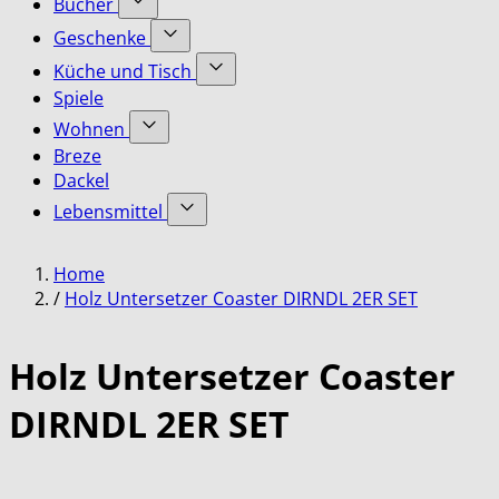
Bücher
submenu
Accessoires
Show
for
Geschenke
category
submenu
Bekleidung
Show
for
Küche und Tisch
category
submenu
Bücher
Show
Spiele
for
category
submenu
Geschenke
Wohnen
for
category
Show
Küche
Breze
submenu
und
Dackel
for
Tisch
Lebensmittel
Wohnen
category
category
Show
submenu
Home
for
Lebensmittel
/
Holz Untersetzer Coaster DIRNDL 2ER SET
category
Holz Untersetzer Coaster
DIRNDL 2ER SET